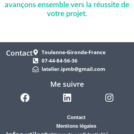
avançons ensemble vers la réussite de
votre projet.
Contact
Toulenne-Gironde-France
07-44-84-56-36
latelier.ipmb@gmail.com
Me suivre
F
L
I
a
i
n
c
n
s
Contact
e
k
t
Mentions légales
b
e
a