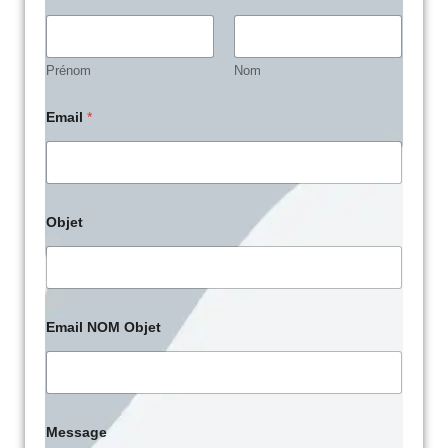
Prénom
Nom
Email
*
Objet
Email NOM Objet
Message